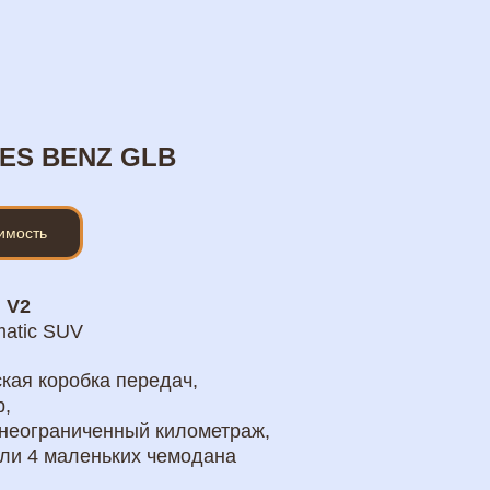
ES BENZ GLB
оимость
 V2
matic SUV
кая коробка передач,
р,
 неограниченный километраж,
ли 4 маленьких чемодана