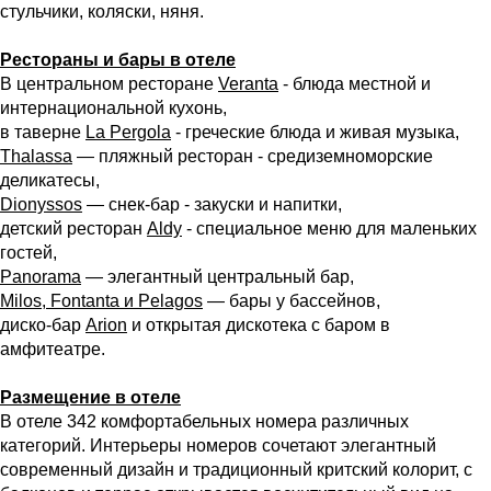
стульчики, коляски, няня.
Рестораны и бары в отеле
В центральном ресторане
Veranta
- блюда местной и
интернациональной кухонь,
в таверне
La Pergola
- греческие блюда и живая музыка,
Thalassa
— пляжный ресторан - средиземноморские
деликатесы,
Dionyssos
— снек-бар - закуски и напитки,
детский ресторан
Aldy
- специальное меню для маленьких
гостей,
Panorama
— элегантный центральный бар,
Milos, Fontanta и Pelagos
— бары у бассейнов,
диско-бар
Arion
и открытая дискотека с баром в
амфитеатре.
Размещение в отеле
В отеле 342 комфортабельных номера различных
категорий. Интерьеры номеров сочетают элегантный
современный дизайн и традиционный критский колорит, с