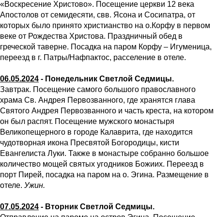
«Воскресение Христово». Посещение церкви 12 века
Апостолов от семидесяти, свв. Ясона и Сосипатра, от
которых было принято христианство на о.Корфу в первом
веке от Рождества Христова. Праздничный обед в
греческой таверне. Посадка на паром Корфу – Игуменица,
переезд в г. Патры/Нафпактос, расселение в отеле.
06.05.2024
- Понедельник Светлой Седмицы.
Завтрак. Посещение самого большого православного
храма Св. Андрея Первозванного, где хранятся глава
Святого Андрея Первозванного и часть креста, на котором
он был распят. Посещение мужского монастыря
Великопещерного в городе Калаврита, где находится
чудотворная икона Пресвятой Богородицы, кисти
Евангелиста Луки. Также в монастыре собранно большое
количество мощей святых угодников Божиих. Переезд в
порт Пирей, посадка на паром на о. Эгина. Размещение в
отеле.
Ужин.
07.05.2024
- Вторник Светлой Седмицы.