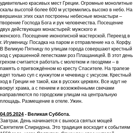
удивительно красивых мест Греции. Огромные монолитные
скалы высотой более 600 м устремились высоко в небо. На
вершинах этих скал построены небесные монастыри –
творение Господа Бога и рук человечества. Посещение
двух действующих монастырей: мужского и
женского. Посещение иконописной мастерской. Переезд в
г. Игуменицу. Посадка на паром и отправление на о. Корфу.
В Великую Пятницу по улицам города совершают крестный
ход с украшенной лепестками роз Плащаницей. В этот день
грехом считается работать с молотком и гвоздями – в
память о пригвождённом ко кресту Спасителе. На трапезе
едят только суп с кунжутом и чечевицу с уксусом. Крестный
ход в Греции не такой, как в русских церквях. Все идут не
вокруг храма, а с пением и возожжёнными свечами
направляются по городским улицам на центральную
площадь. Размещение в отеле. Ужин.
04.05.2024
- Великая Суббота.
Завтрак. День начинается с выноса святых мощей
Святителя Спиридона. Это традиция восходит к событиям