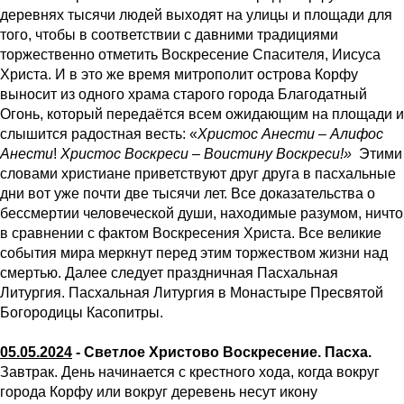
деревнях тысячи людей выходят на улицы и площади для
того, чтобы в соответствии с давними традициями
торжественно отметить Воскресение Спасителя, Иисуса
Христа. И в это же время митрополит острова Корфу
выносит из одного храма старого города Благодатный
Огонь, который передаётся всем ожидающим на площади и
слышится радостная весть: «
Христос Анести – Алифос
Анести
!
Христос Воскреси
–
Воистину Воскреси!»
Этими
словами христиане приветствуют друг друга в пасхальные
дни вот уже почти две тыcячи лет. Все доказательства о
бессмертии человеческой души, находимые разумом, ничто
в сравнении с фактом Воскресения Христа. Все великие
события мира меркнут перед этим торжеством жизни над
смертью. Далее следует праздничная Пасхальная
Литургия. Пасхальная Литургия в Монастыре Пресвятой
Богородицы Касопитры.
05.05.2024
- Светлое Христово Воскресение. Пасха.
Завтрак. День начинается с крестного хода, когда вокруг
города Корфу или вокруг деревень несут икону