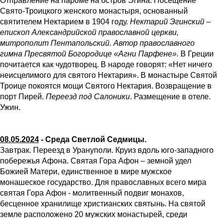
Отправление на пароме на остров Эгина. Посещение
Свято-Троицкого женского монастыря, основанный
святителем Нектарием в 1904 году.
Нектарий Эгинский –
епископ Александрийской православной церкви,
митрополит Пентапольский. Автор православного
гимна Пресвятой Богородице «Агни Парфене».
В Греции
почитается как чудотворец. В народе говорят: «Нет ничего
неисцелимого для святого Нектария». В монастыре Святой
Троице покоятся мощи Святого Нектария. Возвращение в
порт Пирей.
Переезд под Салоники
. Размещение в отеле.
Ужин.
08.05.2024
- Среда Светлой Седмицы.
Завтрак. Переезд в Урануполи. Круиз вдоль юго-западного
побережья Афона. Святая Гора Афон – земной удел
Божией Матери, единственное в мире мужское
монашеское государство. Для православных всего мира
святая Гора Афон - молитвенный подвиг монахов,
бесценное хранилище христианских святынь. На святой
земле расположено 20 мужских монастырей, среди