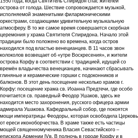
1550 года, когда Святитель Спиридон спас жителей
острова от голода. Шествие сопровождается музыкой,
исполняемой знаменитыми филармоническими
оркестрами, создающими удивительную музыкальную
атмосферу. В то же самое время совершается скорбная
церемония у храма Святителя Спиридона. Начало этой
традиции было положено во времена, когда остров
находился под властью венецианцев. В 11 часов звон
колоколов возвещает об «утре Воскресения», и жители
острова Корфу в соответствии с традицией, идущей со
времён владычества венецианцев, начинают сбрасывать
глиняные и керамические горшки с подоконников и
балконов. В этот день посещение несколько храмов г.
Корфу: посещение храма св. Иоанна Предтечи, где особо
почитается св. праведный Феодор Ушаков, здесь же
находится место захоронения, русского офицера армии
адмирала Ушакова. Кафедральный собор, где покоятся
мощи императрицы Феодоры, которая освободила Церковь
от ереси иконоборчества. В храме также есть частицы
мощей священномученика Власия Севастийского –
епископа Армении IVв. В полночь в городе Корфу и в