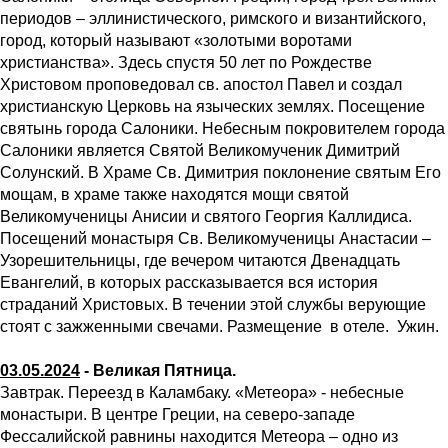
периодов – эллинистического, римского и византийского,
город, который называют «золотыми воротами
христианства». Здесь спустя 50 лет по Рождестве
Христовом проповедовал св. апостол Павел и создал
христианскую Церковь на языческих землях. Посещение
святынь города Салоники. Небесным покровителем города
Салоники является Святой Великомученик Димитрий
Солунский. В Храме Св. Димитрия поклонение святым Его
мощам, в храме также находятся мощи святой
Великомученицы Анисии и святого Георгия Каллидиса.
Посещений монастыря Св. Великомученицы Анастасии –
Узорешительницы, где вечером читаются Двенадцать
Евангелий, в которых рассказывается вся история
страданий Христовых. В течении этой службы верующие
стоят с зажженными свечами. Размещение в отеле. Ужин.
03.05.2024
- Великая Пятница.
Завтрак. Переезд в Каламбаку. «Метеора» - небесные
монастыри. В центре Греции, на северо-западе
Фессалийской равнины находится Метеора – одно из