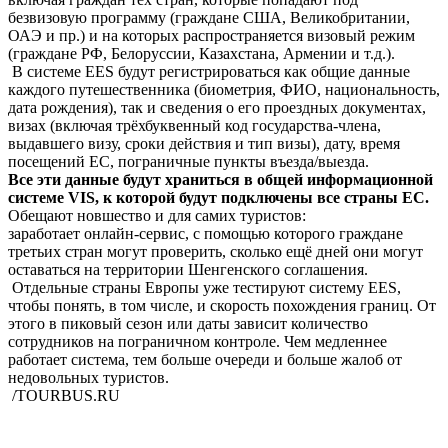
безвизовую программу (граждане США, Великобритании,
ОАЭ и пр.) и на которых распространяется визовый режим
(граждане РФ, Белоруссии, Казахстана, Армении и т.д.).
В системе EES будут регистрироваться как общие данные
каждого путешественника (биометрия, ФИО, национальность,
дата рождения), так и сведения о его проездных документах,
визах (включая трёхбуквенный код государства-члена,
выдавшего визу, сроки действия и тип визы), дату, время
посещений ЕС, пограничные пункты въезда/выезда.
Все эти данные будут храниться в общей информационной
системе VIS, к которой будут подключены все страны ЕС.
Обещают новшество и для самих туристов:
заработает онлайн-сервис, с помощью которого граждане
третьих стран могут проверить, сколько ещё дней они могут
оставаться на территории Шенгенского соглашения.
Отдельные страны Европы уже тестируют систему EES,
чтобы понять, в том числе, и скорость похождения границ. От
этого в пиковый сезон или даты зависит количество
сотрудников на пограничном контроле. Чем медленнее
работает система, тем больше очереди и больше жалоб от
недовольных туристов.
/TOURBUS.RU