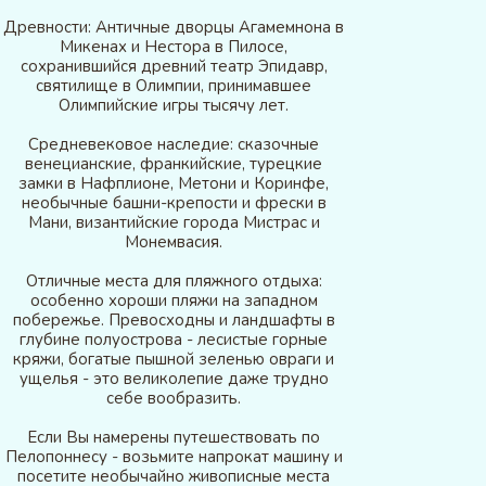
Древности: Античные дворцы Агамемнона в
Микенах и Нестора в Пилосе,
сохранившийся древний театр Эпидавр,
святилище в Олимпии, принимавшее
Олимпийские игры тысячу лет.
Средневековое наследие: сказочные
венецианские, франкийские, турецкие
замки в Нафплионе, Метони и Коринфе,
необычные башни-крепости и фрески в
Мани, византийские города Мистрас и
Монемвасия.
Отличные места для пляжного отдыха:
особенно хороши пляжи на западном
побережье. Превосходны и ландшафты в
глубине полуострова - лесистые горные
кряжи, богатые пышной зеленью овраги и
ущелья - это великолепие даже трудно
себе вообразить.
Если Вы намерены путешествовать по
Пелопоннесу - возьмите напрокат машину и
посетите необычайно живописные места