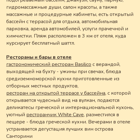
подогреваемый бассейн, джакузи, сауну, парную,
гидромассажные души, салон красоты, а также
массажные и процедурные кабинеты, есть открытый
бассейн с террасой для отдыха, автомобильная
парковка, аренда автомобилей, услуги прачечной и
химчистки. Пляж расположен в 3 км от отеля, куда
курсирует бесплатный шаттл.
Рестораны и бары в отеле
гастрономический ресторан Basilico
с верандой,
выходящей на бухту - ужины при свечах, блюда
средиземноморской кухни приготовленные из
отборных местных продуктов,
ресторан на открытой террасе у бассейна
, с которой
открывается чудесный вид на вулкан, подаются
деликатесы греческой и интернациональной кухонь,
уютный
ресторанчик White Cave
, разместился в
пещере - блюда греческой кухни. Вечерами в отеле
устраивается дегустация лучших вин острова
Санторини