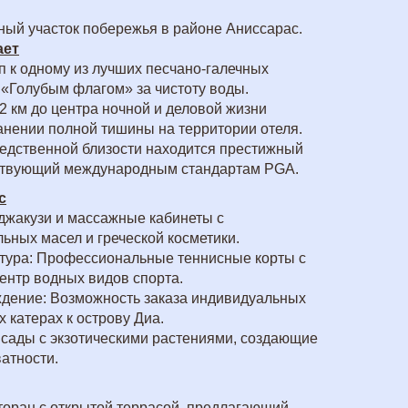
ный участок побережья в районе Аниссарас.
ает
п к одному из лучших песчано-галечных
«Голубым флагом» за чистоту воды.
 2 км до центра ночной и деловой жизни
анении полной тишины на территории отеля.
редственной близости находится престижный
етствующий международным стандартам PGA.
с
 джакузи и массажные кабинеты с
ьных масел и греческой косметики.
тура: Профессиональные теннисные корты с
ентр водных видов спорта.
дение: Возможность заказа индивидуальных
х катерах к острову Диа.
сады с экзотическими растениями, создающие
атности.
торан с открытой террасой, предлагающий