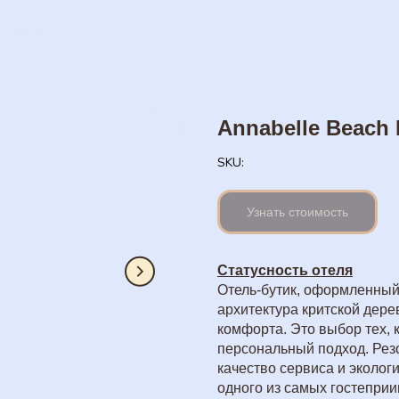
ь ещё
Annabelle Beach R
SKU:
Узнать стоимость
Статусность отеля
Отель-бутик, оформленный 
архитектура критской дер
комфорта. Это выбор тех, к
персональный подход. Резо
качество сервиса и эколог
одного из самых гостепри