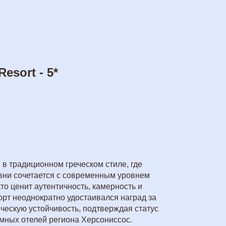
esort - 5*
в традиционном греческом стиле, где
евни сочетается с современным уровнем
то ценит аутентичность, камерность и
рт неоднократно удостаивался наград за
ическую устойчивость, подтверждая статус
имных отелей региона Херсониссос.