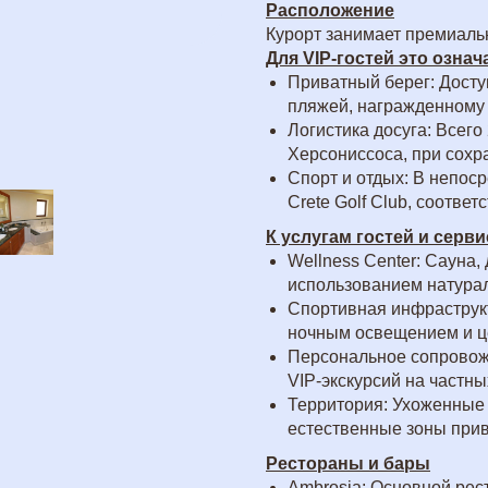
Расположение
Курорт занимает премиаль
Для VIP-гостей это означ
Приватный берег: Досту
пляжей, награжденному 
Логистика досуга: Всего
Херсониссоса, при сохр
Спорт и отдых: В непос
Crete Golf Club, соотв
К услугам гостей и серви
Wellness Center: Сауна,
использованием натурал
Спортивная инфраструк
ночным освещением и ц
Персональное сопровож
VIP-экскурсий на частны
Территория: Ухоженные 
естественные зоны прив
Рестораны и бары
Ambrosia: Основной рес