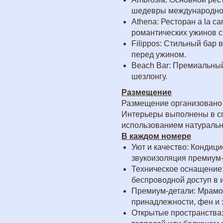
шедевры международной 
Athena: Ресторан a la c
романтических ужинов с
Filippos: Стильный бар 
перед ужином.
Beach Bar: Премиальный
шезлонгу.
Размещение
Размещение организовано 
Интерьеры выполнены в с
использованием натуральн
В каждом номере
Уют и качество: Кондиц
звукоизоляция премиум-
Техническое оснащение:
беспроводной доступ в и
Премиум-детали: Мрамо
принадлежности, фен и 
Открытые пространства: